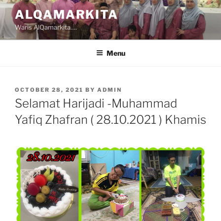
Skip
ALQAMARKITA
to
Waris AlQamarkita….
content
Menu
POSTED
OCTOBER 28, 2021
BY
ADMIN
ON
Selamat Harijadi -Muhammad
Yafiq Zhafran ( 28.10.2021 ) Khamis