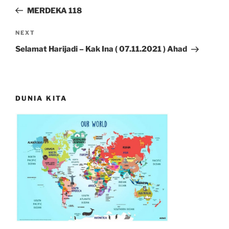
navigation
Post
MERDEKA 118
Next
NEXT
Post
Selamat Harijadi – Kak Ina ( 07.11.2021 ) Ahad
DUNIA KITA