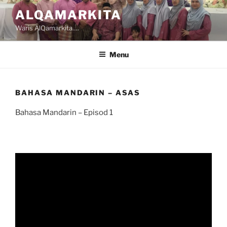
Skip
ALQAMARKITA
to
Waris AlQamarkita….
content
Menu
BAHASA MANDARIN – ASAS
Bahasa Mandarin – Episod 1