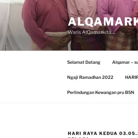
Skip
to
ALQAMARK
content
Waris AlQamarkita….
Selamat Datang
Alqamar – s
Ngaji Ramadhan 2022
HARIR
Perlindungan Kewangan pru BSN
HARI RAYA KEDUA 03.05