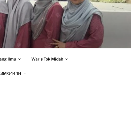
ang Ilmu
Waris Tok Midah
23M/1444H