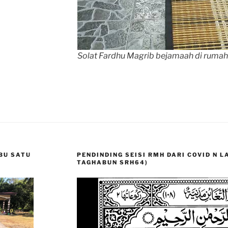
Solat Fardhu Magrib bejamaah di rumah
BU SATU
PENDINDING SEISI RMH DARI COVID N 
TAGHABUN SRH64)
Video
Player