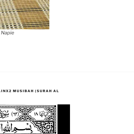
 Napie
LAINX2 MUSIBAH (SURAH AL