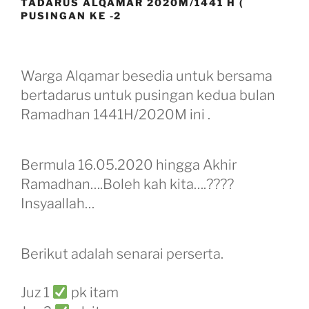
TADARUS ALQAMAR 2020M/1441 H (
PUSINGAN KE -2
Warga Alqamar besedia untuk bersama
bertadarus untuk pusingan kedua bulan
Ramadhan 1441H/2020M ini .
Bermula 16.05.2020 hingga Akhir
Ramadhan….Boleh kah kita….????
Insyaallah…
Berikut adalah senarai perserta.
Juz 1
pk itam