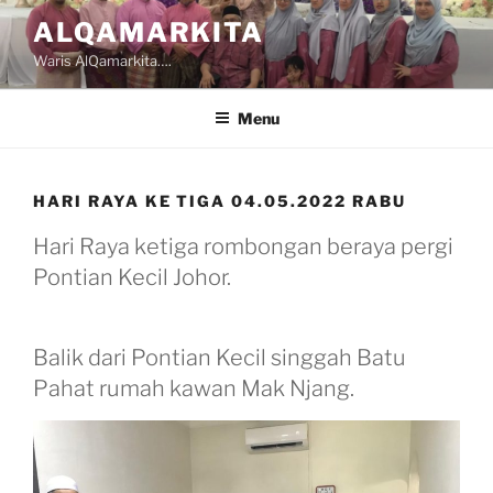
Skip
ALQAMARKITA
to
Waris AlQamarkita….
content
Menu
HARI RAYA KE TIGA 04.05.2022 RABU
Hari Raya ketiga rombongan beraya pergi
Pontian Kecil Johor.
Balik dari Pontian Kecil singgah Batu
Pahat rumah kawan Mak Njang.