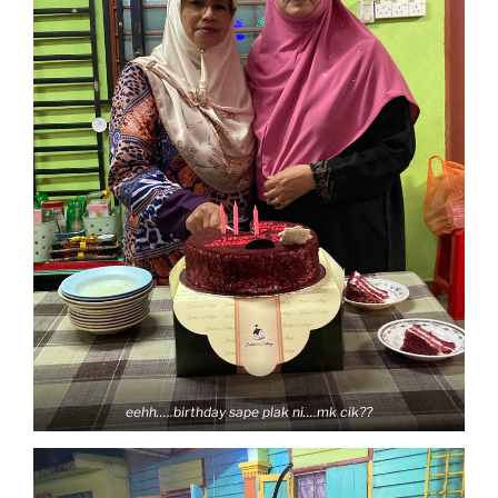
eehh…..birthday sape plak ni….mk cik??