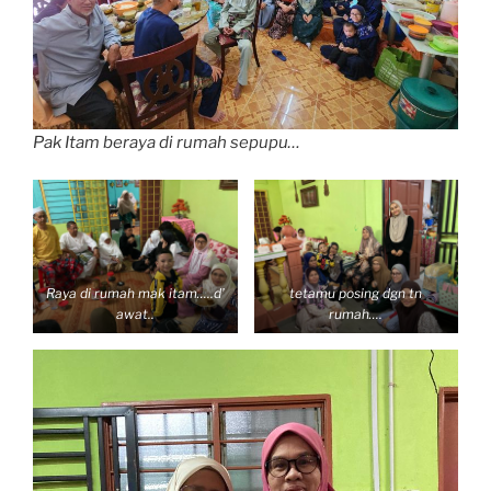
Pak Itam beraya di rumah sepupu…
Raya di rumah mak itam…..d’
tetamu posing dgn tn
awat..
rumah….