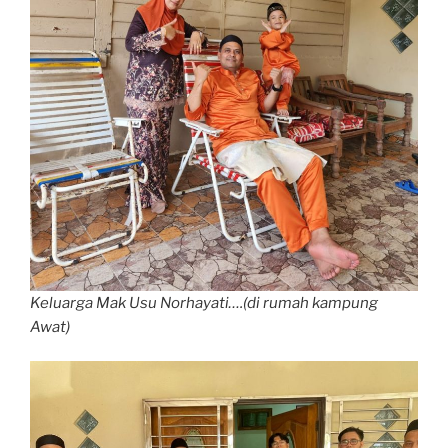
Keluarga Mak Usu Norhayati….(di rumah kampung
Awat)