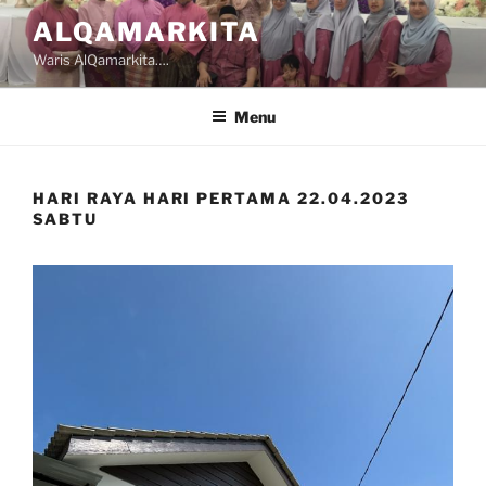
Skip
ALQAMARKITA
to
Waris AlQamarkita….
content
Menu
HARI RAYA HARI PERTAMA 22.04.2023
SABTU