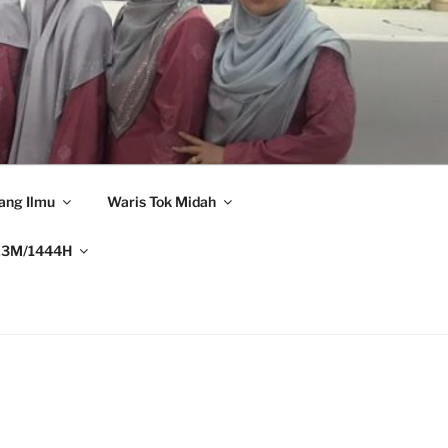
ang Ilmu
Waris Tok Midah
23M/1444H