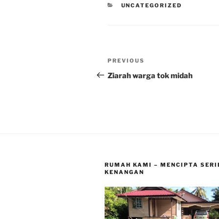
CATEGORIES
UNCATEGORIZED
Post
Previous
PREVIOUS
navigation
Post
Ziarah warga tok midah
RUMAH KAMI – MENCIPTA SERI
KENANGAN