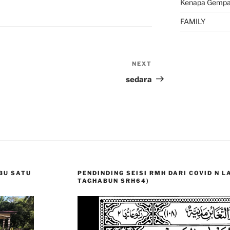
Kenapa Gempa 
FAMILY
NEXT
Next
Post
sedara
BU SATU
PENDINDING SEISI RMH DARI COVID N 
TAGHABUN SRH64)
Video
Player