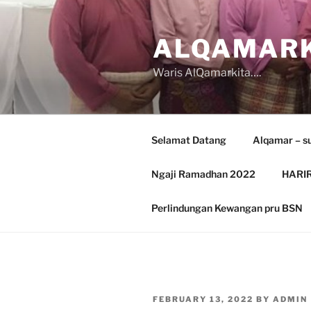
Skip
to
ALQAMARK
content
Waris AlQamarkita….
Selamat Datang
Alqamar – s
Ngaji Ramadhan 2022
HARIR
Perlindungan Kewangan pru BSN
POSTED
FEBRUARY 13, 2022
BY
ADMIN
ON