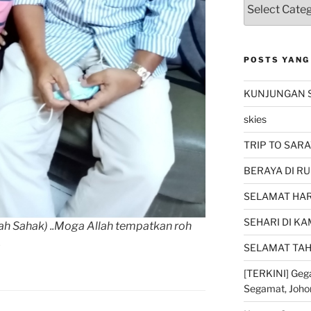
POSTS YANG
KUNJUNGAN 
skies
TRIP TO SARA
BERAYA DI RU
SELAMAT HARI
SEHARI DI K
h Sahak) ..Moga Allah tempatkan roh
.
SELAMAT TAH
[TERKINI] Gega
Segamat, Joho