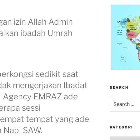
gan izin Allah Admin
aikan ibadah Umrah
berkongsi sedikit saat
tidak mengerjakan Ibadat
SEARCH
el Agency EMRAZ ade
Search
rapa sessi
for:
 tempat tempat yang ade
KATEGORI
h Nabi SAW.
kategori