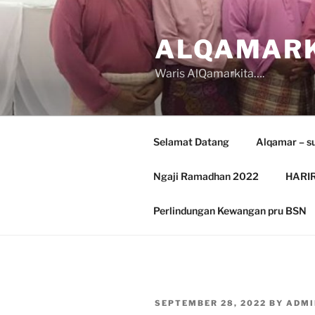
Skip
to
ALQAMARK
content
Waris AlQamarkita….
Selamat Datang
Alqamar – s
Ngaji Ramadhan 2022
HARIR
Perlindungan Kewangan pru BSN
POSTED
SEPTEMBER 28, 2022
BY
ADMI
ON