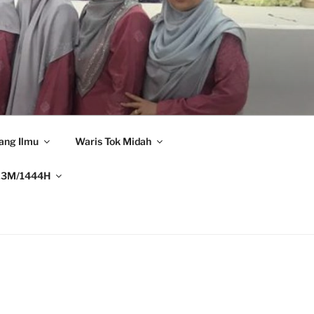
ang Ilmu
Waris Tok Midah
23M/1444H