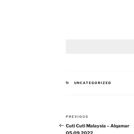
CATEGORIES
UNCATEGORIZED
Post
Previous
PREVIOUS
navigation
Post
Cuti Cuti Malaysia – Alqamar
05.09.2022