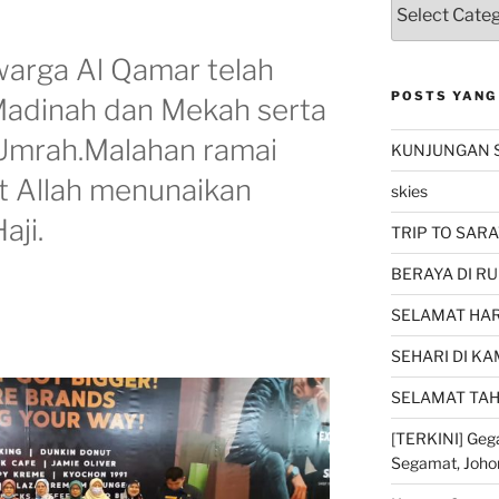
warga Al Qamar telah
POSTS YANG
adinah dan Mekah serta
Umrah.Malahan ramai
KUNJUNGAN 
t Allah menunaikan
skies
aji.
TRIP TO SARA
BERAYA DI RU
SELAMAT HARI
SEHARI DI K
SELAMAT TAH
[TERKINI] Gega
Segamat, Joho