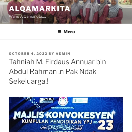
Skip
ALQAMARKITA
to
Waris AlQamarkita….
content
Menu
POSTED
OCTOBER 4, 2022
BY
ADMIN
ON
Tahniah M. Firdaus Annuar bin
Abdul Rahman .n Pak Ndak
Sekeluarga.!