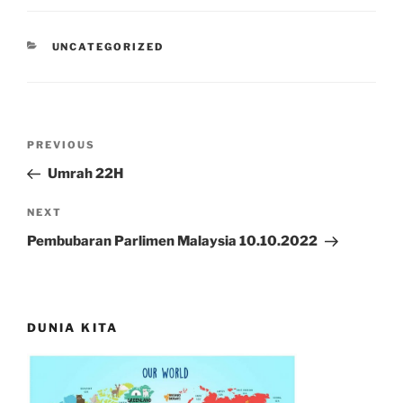
CATEGORIES
UNCATEGORIZED
Post
Previous
PREVIOUS
navigation
Post
Umrah 22H
Next
NEXT
Post
Pembubaran Parlimen Malaysia 10.10.2022
DUNIA KITA