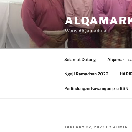
Skip
to
ALQAMARK
content
Waris AlQamarkita….
Selamat Datang
Alqamar – s
Ngaji Ramadhan 2022
HARIR
Perlindungan Kewangan pru BSN
POSTED
JANUARY 22, 2022
BY
ADMIN
ON