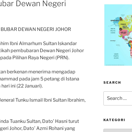
ubar Dewan Negeri
 BUBAR DEWAN NEGERI JOHOR
ahim Ibni Almarhum Sultan Iskandar
ikah pembubaran Dewan Negeri Johor
pada Pilihan Raya Negeri (PRN).
ultan berkenan menerima mengadap
ohammad pada jam 5 petang di Istana
SEARCH
ari ini (22 Januari).
Search
neral Tunku Ismail Ibni Sultan Ibrahim,
for:
KATEGORI
da Tuanku Sultan, Dato’ Hasni turut
egeri Johor, Dato’ Azmi Rohani yang
kategori