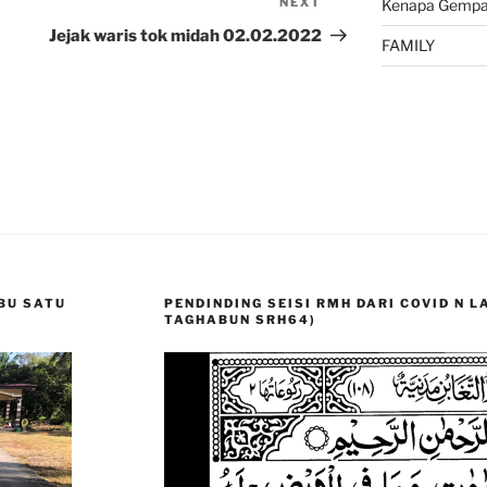
NEXT
Next
Kenapa Gempa 
Post
Jejak waris tok midah 02.02.2022
FAMILY
BU SATU
PENDINDING SEISI RMH DARI COVID N 
TAGHABUN SRH64)
Video
Player