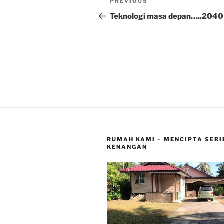
Previous
PREVIOUS
navigation
Post
Teknologi masa depan…..2040
RUMAH KAMI – MENCIPTA SERI
KENANGAN