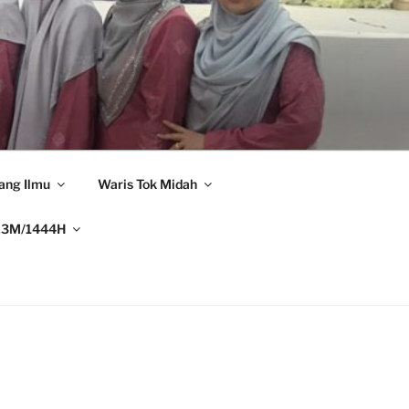
ang Ilmu
Waris Tok Midah
23M/1444H