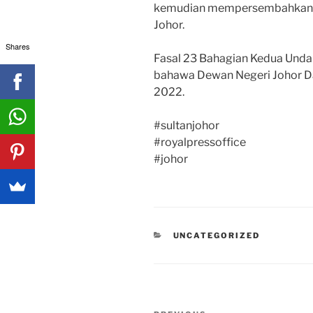
kemudian mempersembahkan 
Johor.
Shares
Fasal 23 Bahagian Kedua Und
bahawa Dewan Negeri Johor Da
2022.
#sultanjohor
#royalpressoffice
#johor
CATEGORIES
UNCATEGORIZED
Post