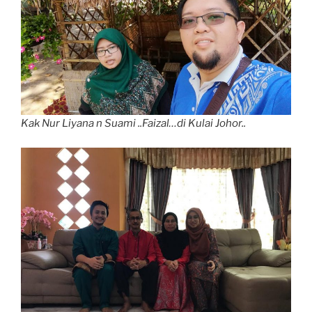
Kak Nur Liyana n Suami ..Faizal…di Kulai Johor..