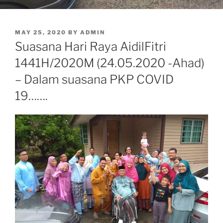
POSTED
MAY 25, 2020
BY
ADMIN
ON
Suasana Hari Raya AidilFitri
1441H/2020M (24.05.2020 -Ahad)
– Dalam suasana PKP COVID
19…….