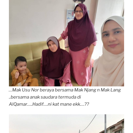
…Mak Usu Nor beraya bersama Mak Njang n Mak Lang
..bersama anak saudara termuda di
AlQamar…..Hadif….ni kat mane ekk….??