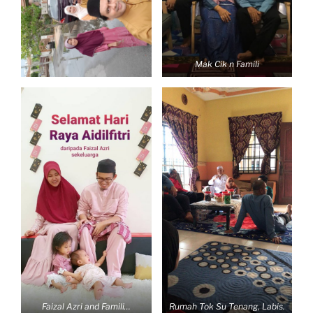
Mak Cik n Famili
Faizal Azri and Famili…
Rumah Tok Su Tenang, Labis.