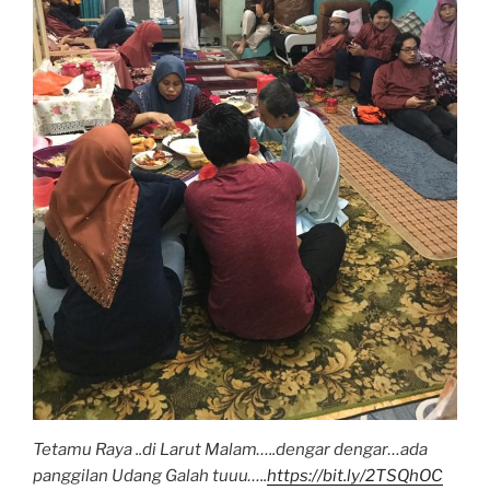
Tetamu Raya ..di Larut Malam…..dengar dengar…ada
panggilan Udang Galah tuuu…..
https://bit.ly/2TSQhOC