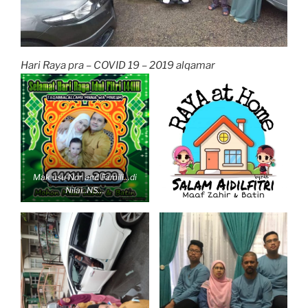
Hari Raya pra – COVID 19 – 2019 alqamar
Mak usu Nor and Famili…di
Nilai..NS…