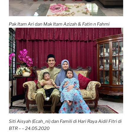
Pak Itam Ari dan Mak Itam Azizah & Fatin n Fahmi
Siti Aisyah (Ecah_ni) dan Famili di Hari Raya Aidil Fitri di
BTR – – 24.05.2020