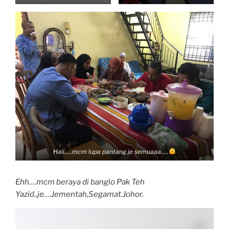
Haii…..mcm lupa pantang je semuaaa…..
Ehh….mcm beraya di banglo Pak Teh
Yazid..je….Jementah,Segamat.Johor.