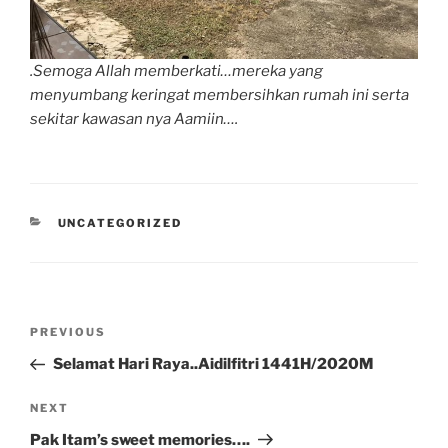
.Semoga Allah memberkati…mereka yang
menyumbang keringat membersihkan rumah ini serta
sekitar kawasan nya Aamiin….
CATEGORIES
UNCATEGORIZED
Post
Previous
PREVIOUS
navigation
Post
Selamat Hari Raya..Aidilfitri 1441H/2020M
Next
NEXT
Post
Pak Itam’s sweet memories….