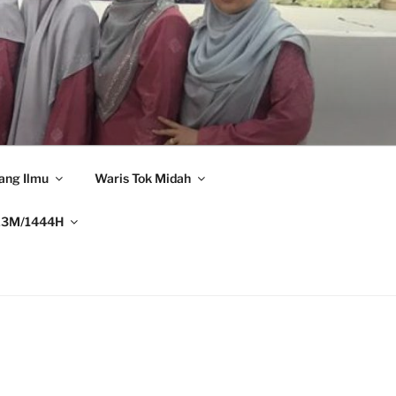
ang Ilmu
Waris Tok Midah
23M/1444H