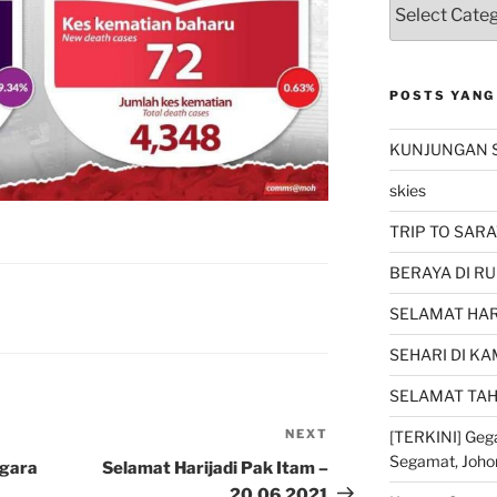
POSTS YANG
KUNJUNGAN 
skies
TRIP TO SARA
BERAYA DI RU
SELAMAT HARI
SEHARI DI K
SELAMAT TAH
NEXT
Next
[TERKINI] Gega
Segamat, Joho
Post
egara
Selamat Harijadi Pak Itam –
20.06.2021