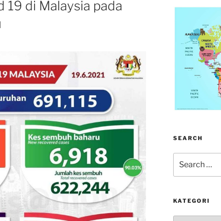
d 19 di Malaysia pada
u
SEARCH
Search
for:
KATEGORI
kategori