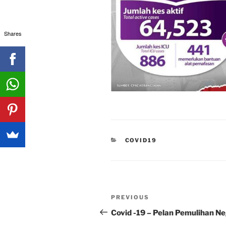
Shares
CATEGORIES
COVID19
Post
Previous
PREVIOUS
navigation
Post
Covid -19 – Pelan Pemulihan N