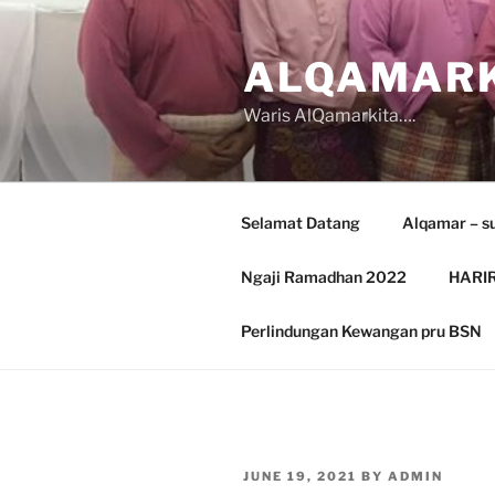
Skip
to
ALQAMARK
content
Waris AlQamarkita….
Selamat Datang
Alqamar – s
Ngaji Ramadhan 2022
HARIR
Perlindungan Kewangan pru BSN
POSTED
JUNE 19, 2021
BY
ADMIN
ON