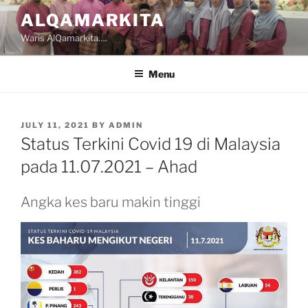
Skip
ALQAMARKITA
to
Waris AlQamarkita….
content
Menu
POSTED
JULY 11, 2021
BY
ADMIN
ON
Status Terkini Covid 19 di Malaysia
pada 11.07.2021 – Ahad
Angka kes baru makin tinggi