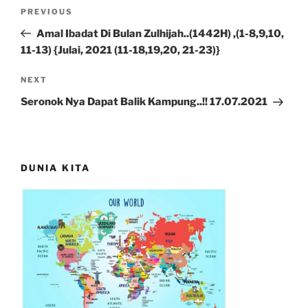
Post
Previous
PREVIOUS
navigation
Post
Amal Ibadat Di Bulan Zulhijah..(1442H) ,(1-8,9,10,
11-13) {Julai, 2021 (11-18,19,20, 21-23)}
Next
NEXT
Post
Seronok Nya Dapat Balik Kampung..!! 17.07.2021
DUNIA KITA