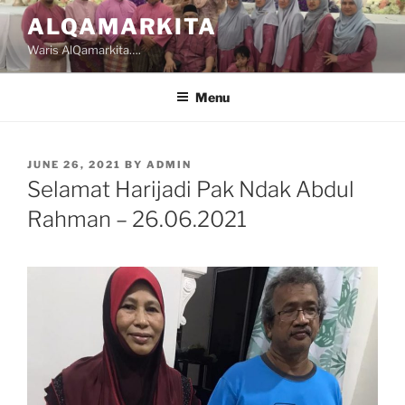
Skip
ALQAMARKITA
to
Waris AlQamarkita….
content
Menu
POSTED
JUNE 26, 2021
BY
ADMIN
ON
Selamat Harijadi Pak Ndak Abdul
Rahman – 26.06.2021