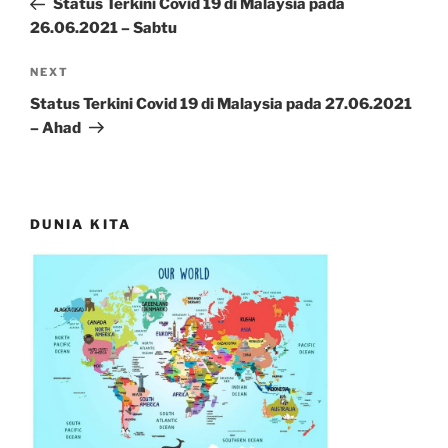
Status Terkini Covid 19 di Malaysia pada
26.06.2021 – Sabtu
Next
NEXT
Post
Status Terkini Covid 19 di Malaysia pada 27.06.2021
– Ahad
DUNIA KITA