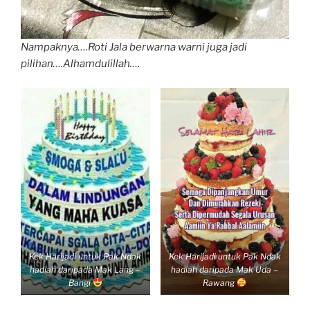
Nampaknya….Roti Jala berwarna warni juga jadi
pilihan….Alhamdulillah….
Kek Harijadi untuk Pak Ndak
Kek Harijadi untuk Pak Ndak
hadiah daripada Mak Lang –
hadiah daripada Mak Uda –
Bangi
Rawang