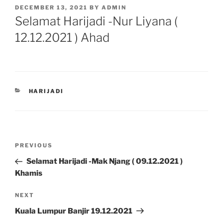
POSTED
DECEMBER 13, 2021
BY
ADMIN
ON
Selamat Harijadi -Nur Liyana (
12.12.2021 ) Ahad
CATEGORIES
HARIJADI
Post
Previous
PREVIOUS
navigation
Post
Selamat Harijadi -Mak Njang ( 09.12.2021 )
Khamis
Next
NEXT
Post
Kuala Lumpur Banjir 19.12.2021