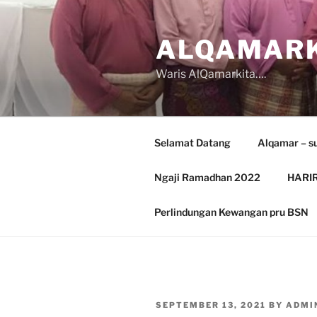
Skip
to
ALQAMARK
content
Waris AlQamarkita….
Selamat Datang
Alqamar – s
Ngaji Ramadhan 2022
HARIR
Perlindungan Kewangan pru BSN
POSTED
SEPTEMBER 13, 2021
BY
ADMI
ON