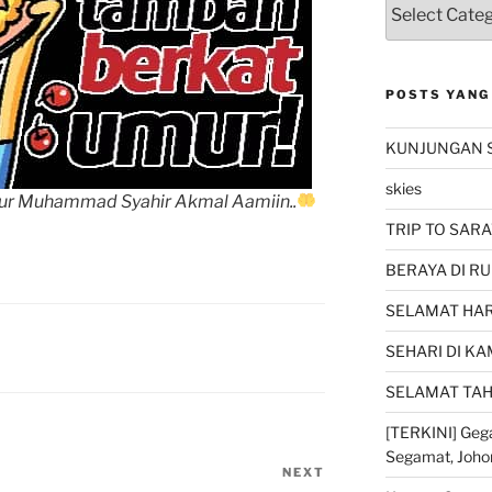
POSTS YANG
KUNJUNGAN 
skies
r Muhammad Syahir Akmal Aamiin..
TRIP TO SARA
BERAYA DI RU
SELAMAT HARI
SEHARI DI K
SELAMAT TAH
[TERKINI] Gega
Segamat, Joho
NEXT
Next