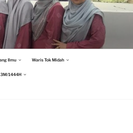
ang Ilmu
Waris Tok Midah
23M/1444H