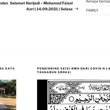
Kenapa Gempa 
Post
amdan
Selamat Harijadi – Mohamad Faizal
Azri ( 14.09.2021 ) Selasa
FAMILY
BU SATU
PENDINDING SEISI RMH DARI COVID N 
TAGHABUN SRH64)
Video
Player