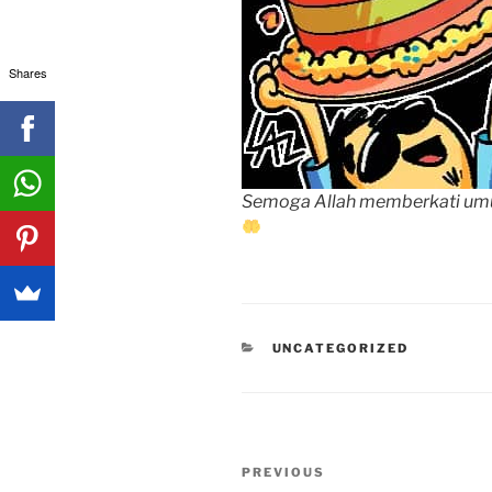
Shares
Semoga Allah memberkati umu
CATEGORIES
UNCATEGORIZED
Post
Previous
PREVIOUS