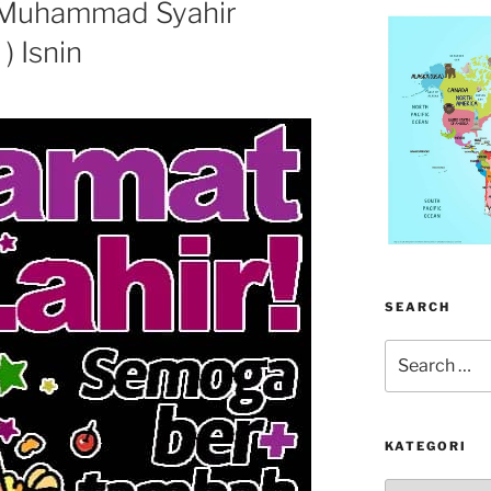
– Muhammad Syahir
) Isnin
SEARCH
Search
for:
KATEGORI
kategori