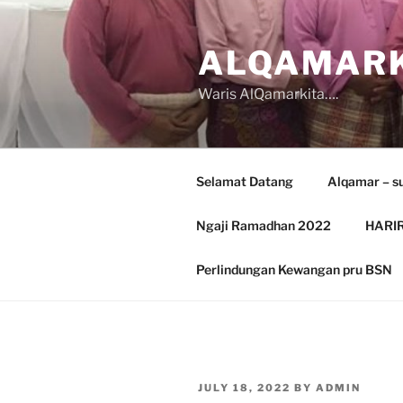
Skip
to
ALQAMARK
content
Waris AlQamarkita….
Selamat Datang
Alqamar – s
Ngaji Ramadhan 2022
HARIR
Perlindungan Kewangan pru BSN
POSTED
JULY 18, 2022
BY
ADMIN
ON