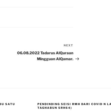
NEXT
Next
Post
06.08.2022 Tadarus AlQuraan
Mingguan AlQamar.
BU SATU
PENDINDING SEISI RMH DARI COVID N 
TAGHABUN SRH64)