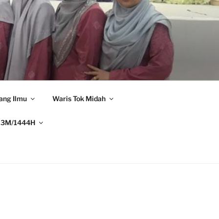
ang Ilmu
Waris Tok Midah
23M/1444H