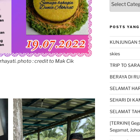
POSTS YANG
KUNJUNGAN 
skies
hayati. photo : credit to Mak Cik
TRIP TO SARA
BERAYA DI RU
SELAMAT HARI
SEHARI DI K
SELAMAT TAH
[TERKINI] Gega
Segamat, Joho