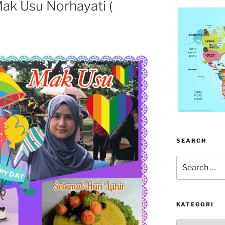
Mak Usu Norhayati (
SEARCH
Search
for:
KATEGORI
kategori