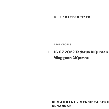
CATEGORIES
UNCATEGORIZED
Post
Previous
PREVIOUS
navigation
Post
16.07.2022 Tadarus AlQuraan
Mingguan AlQamar.
RUMAH KAMI – MENCIPTA SERI
KENANGAN