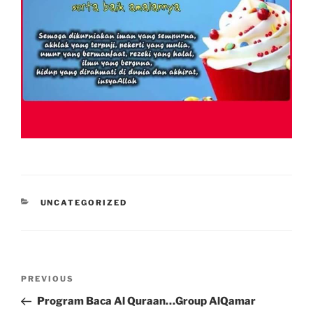
CATEGORIES
UNCATEGORIZED
Post
Previous
PREVIOUS
navigation
Post
Program Baca Al Quraan…Group AlQamar