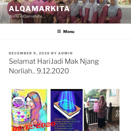
Skip
ALQAMARKITA
to
Waris AlQamarkita….
content
Menu
POSTED
DECEMBER 9, 2020
BY
ADMIN
ON
Selamat HariJadi Mak Njang
Norliah.. 9.12.2020