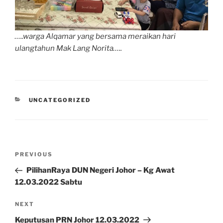
…..warga Alqamar yang bersama meraikan hari
ulangtahun Mak Lang Norita…..
CATEGORIES
UNCATEGORIZED
Post
Previous
PREVIOUS
navigation
Post
PilihanRaya DUN Negeri Johor – Kg Awat
12.03.2022 Sabtu
Next
NEXT
Post
Keputusan PRN Johor 12.03.2022