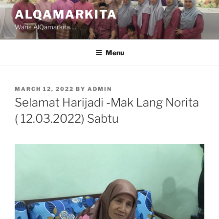
Skip
ALQAMARKITA
to
Waris AlQamarkita….
content
Menu
POSTED
MARCH 12, 2022
BY
ADMIN
ON
Selamat Harijadi -Mak Lang Norita
( 12.03.2022) Sabtu