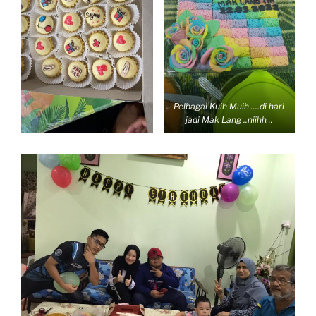
Pelbagai Kuih Muih ….di hari
jadi Mak Lang ..niihh…