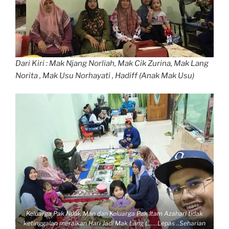
Dari Kiri : Mak Njang Norliah, Mak Cik Zurina, Mak Lang
Norita , Mak Usu Norhayati , Hadiff (Anak Mak Usu)
Keluarga Pak Ndak Man dan Keluarga Pak Itam Azahari tidak
ketinggalan meraikan Hari Jadi Mak Lang (…….Lepas ..Seharian