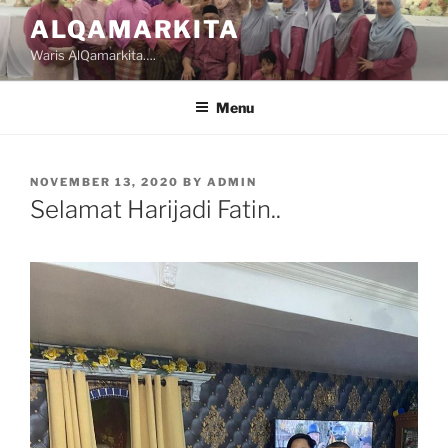
Skip
ALQAMARKITA
to
Waris AlQamarkita….
content
Menu
POSTED
NOVEMBER 13, 2020
BY
ADMIN
ON
Selamat Harijadi Fatin..