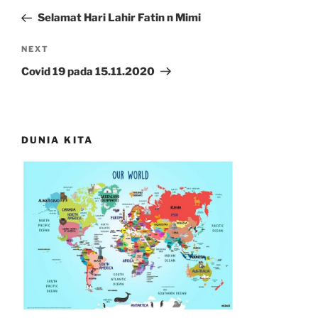
navigation
Post
Selamat Hari Lahir Fatin n Mimi
Next
NEXT
Post
Covid 19 pada 15.11.2020
DUNIA KITA