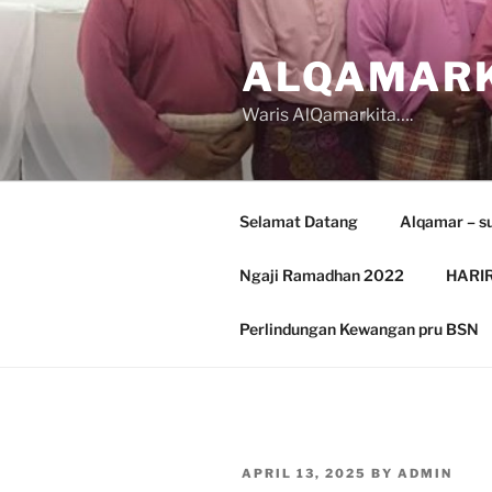
Skip
to
ALQAMARK
content
Waris AlQamarkita….
Selamat Datang
Alqamar – s
Ngaji Ramadhan 2022
HARIR
Perlindungan Kewangan pru BSN
POSTED
APRIL 13, 2025
BY
ADMIN
ON