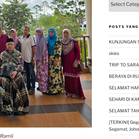
POSTS YANG
KUNJUNGAN 
skies
TRIP TO SARA
BERAYA DI RU
SELAMAT HARI
SEHARI DI K
SELAMAT TAH
[TERKINI] Gega
Segamat, Joho
 Ramli