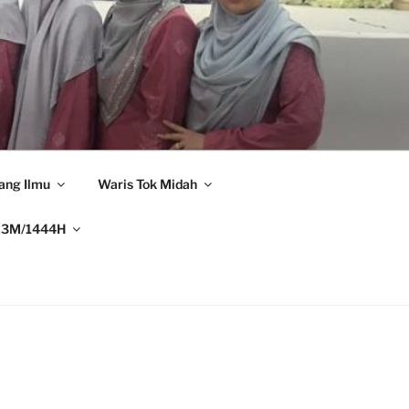
ang Ilmu
Waris Tok Midah
23M/1444H