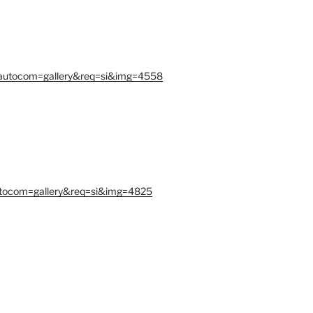
hp?autocom=gallery&req=si&img=4558
?autocom=gallery&req=si&img=4825