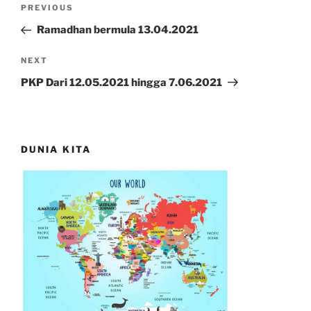
Post
Previous
PREVIOUS
navigation
Post
Ramadhan bermula 13.04.2021
Next
NEXT
Post
PKP Dari 12.05.2021 hingga 7.06.2021
DUNIA KITA