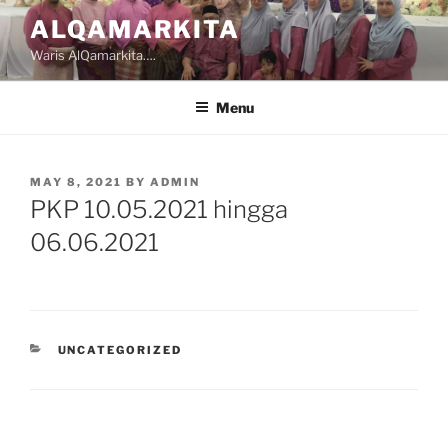
Skip
ALQAMARKITA
to
Waris AlQamarkita….
content
Menu
POSTED
MAY 8, 2021
BY
ADMIN
ON
PKP 10.05.2021 hingga
06.06.2021
CATEGORIES
UNCATEGORIZED