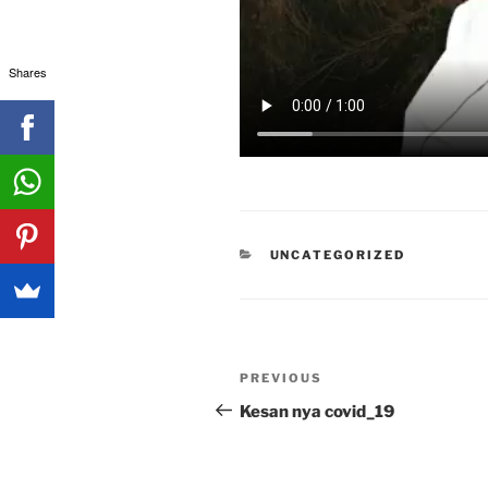
Shares
CATEGORIES
UNCATEGORIZED
Post
Previous
PREVIOUS
navigation
Post
Kesan nya covid_19