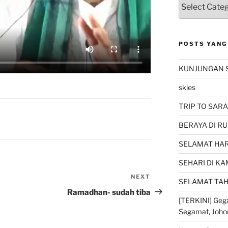
POSTS YANG
KUNJUNGAN 
skies
TRIP TO SARA
BERAYA DI RU
SELAMAT HARI
SEHARI DI K
NEXT
Next
SELAMAT TAH
Post
Ramadhan- sudah tiba
[TERKINI] Gega
Segamat, Joho