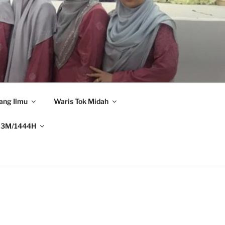
ang Ilmu
Waris Tok Midah
23M/1444H