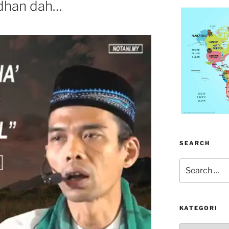
dhan dah…
SEARCH
Search
for:
KATEGORI
kategori