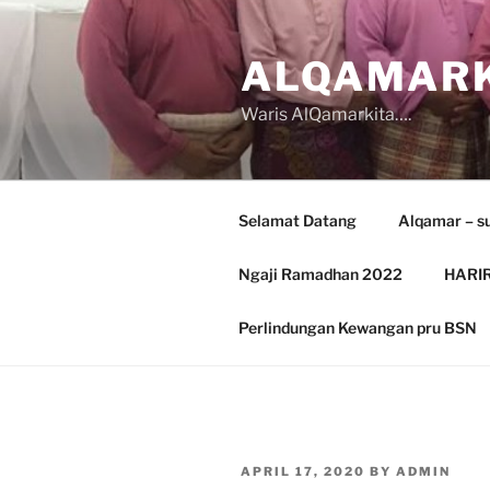
Skip
to
ALQAMARK
content
Waris AlQamarkita….
Selamat Datang
Alqamar – s
Ngaji Ramadhan 2022
HARIR
Perlindungan Kewangan pru BSN
POSTED
APRIL 17, 2020
BY
ADMIN
ON