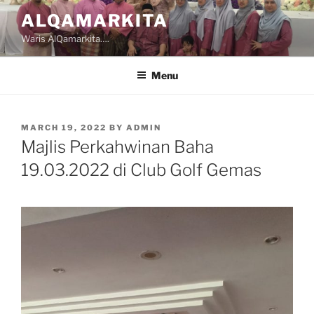
Skip
ALQAMARKITA
to
Waris AlQamarkita….
content
Menu
POSTED
MARCH 19, 2022
BY
ADMIN
ON
Majlis Perkahwinan Baha
19.03.2022 di Club Golf Gemas