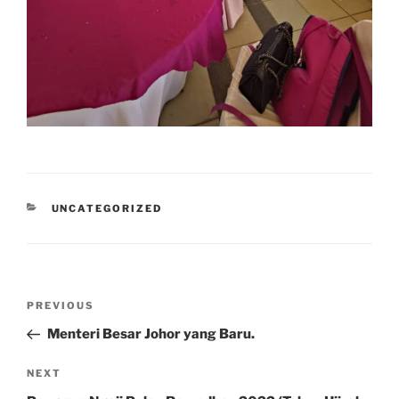
CATEGORIES
UNCATEGORIZED
Post
Previous
PREVIOUS
navigation
Post
Menteri Besar Johor yang Baru.
Next
NEXT
Post