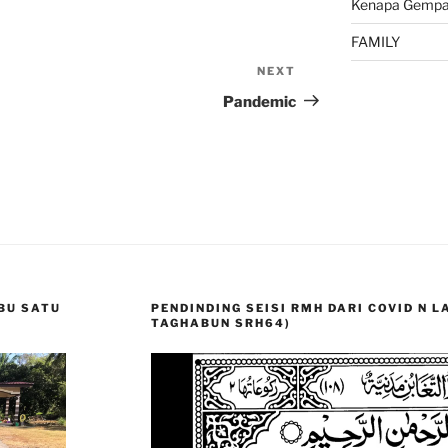
Kenapa Gempa 
FAMILY
NEXT
Next
Post
Pandemic
BU SATU
PENDINDING SEISI RMH DARI COVID N 
TAGHABUN SRH64)
Video
Player