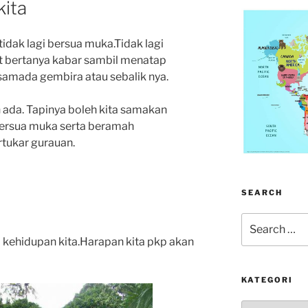
kita
tidak lagi bersua muka.Tidak lagi
at bertanya kabar sambil menatap
 samada gembira atau sebalik nya.
ada. Tapinya boleh kita samakan
ersua muka serta beramah
rtukar gurauan.
SEARCH
Search
for:
kehidupan kita.Harapan kita pkp akan
KATEGORI
kategori