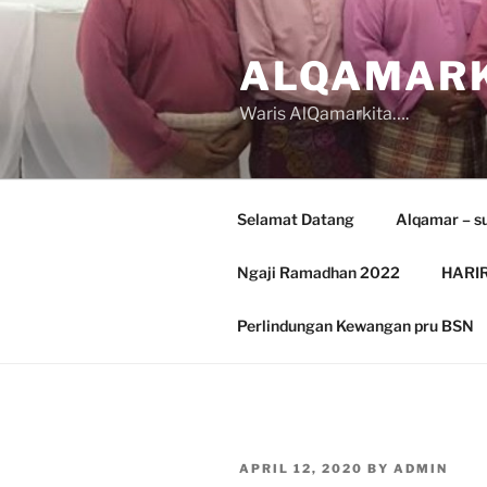
Skip
to
ALQAMARK
content
Waris AlQamarkita….
Selamat Datang
Alqamar – s
Ngaji Ramadhan 2022
HARIR
Perlindungan Kewangan pru BSN
POSTED
APRIL 12, 2020
BY
ADMIN
ON