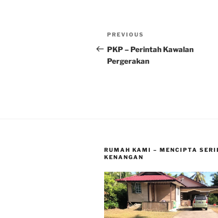
Post
Previous
PREVIOUS
navigation
Post
PKP – Perintah Kawalan
Pergerakan
RUMAH KAMI – MENCIPTA SERI
KENANGAN