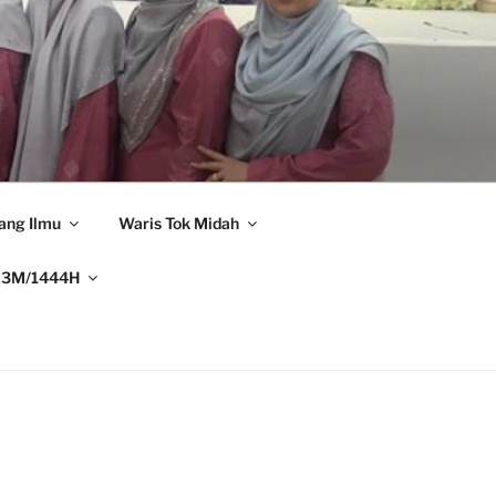
ang Ilmu
Waris Tok Midah
23M/1444H