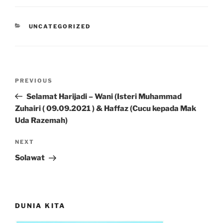
CATEGORIES
UNCATEGORIZED
Post
Previous
PREVIOUS
navigation
Post
Selamat Harijadi – Wani (Isteri Muhammad
Zuhairi ( 09.09.2021 ) & Haffaz (Cucu kepada Mak
Uda Razemah)
Next
NEXT
Post
Solawat
DUNIA KITA