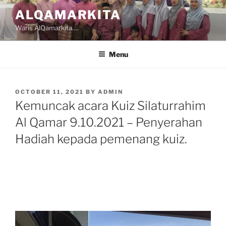
Skip
ALQAMARKITA
to
Waris AlQamarkita….
content
Menu
POSTED
OCTOBER 11, 2021
BY
ADMIN
ON
Kemuncak acara Kuiz Silaturrahim
Al Qamar 9.10.2021 – Penyerahan
Hadiah kepada pemenang kuiz.