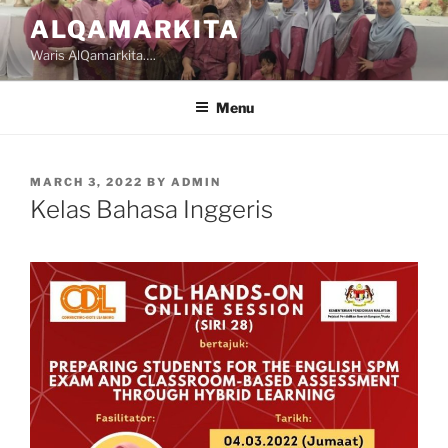
Skip
ALQAMARKITA
to
Waris AlQamarkita….
content
Menu
POSTED
MARCH 3, 2022
BY
ADMIN
ON
Kelas Bahasa Inggeris