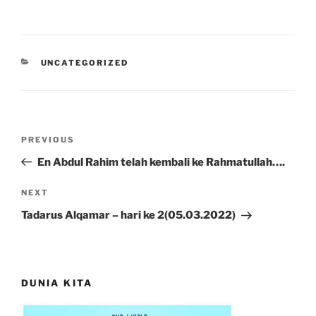
CATEGORIES
UNCATEGORIZED
Post
Previous
PREVIOUS
navigation
Post
En Abdul Rahim telah kembali ke Rahmatullah….
Next
NEXT
Post
Tadarus Alqamar – hari ke 2(05.03.2022)
DUNIA KITA