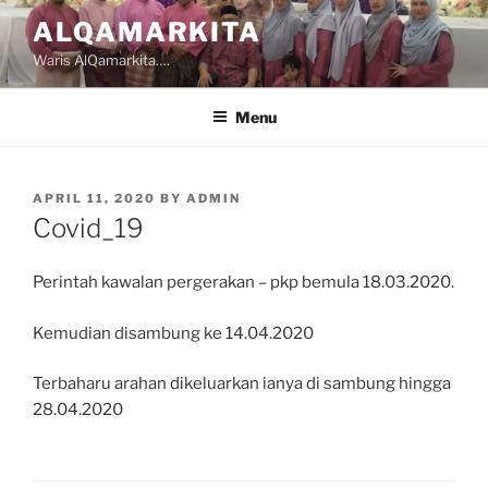
Skip
ALQAMARKITA
to
Waris AlQamarkita….
content
Menu
POSTED
APRIL 11, 2020
BY
ADMIN
ON
Covid_19
Perintah kawalan pergerakan – pkp bemula 18.03.2020.
Kemudian disambung ke 14.04.2020
Terbaharu arahan dikeluarkan ianya di sambung hingga
28.04.2020