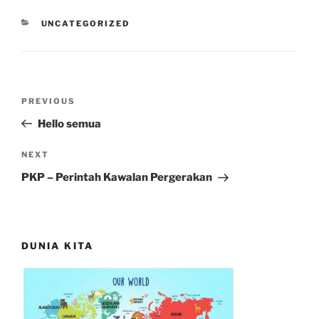
CATEGORIES
UNCATEGORIZED
Post
Previous
PREVIOUS
navigation
Post
Hello semua
Next
NEXT
Post
PKP – Perintah Kawalan Pergerakan
DUNIA KITA