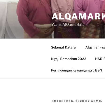
Skip
to
ALQAMARK
content
Waris AlQamarkita….
Selamat Datang
Alqamar – s
Ngaji Ramadhan 2022
HARIR
Perlindungan Kewangan pru BSN
POSTED
OCTOBER 16, 2020
BY
ADMIN
ON