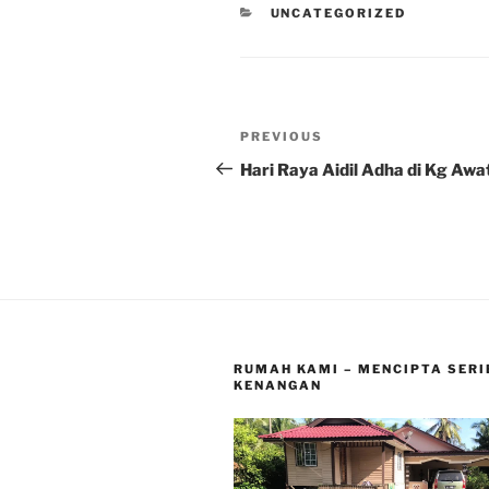
CATEGORIES
UNCATEGORIZED
Post
Previous
PREVIOUS
navigation
Post
Hari Raya Aidil Adha di Kg Awa
RUMAH KAMI – MENCIPTA SERI
KENANGAN