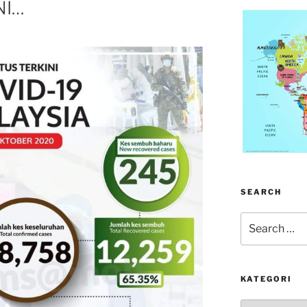
NI…
SEARCH
Search
for:
KATEGORI
kategori