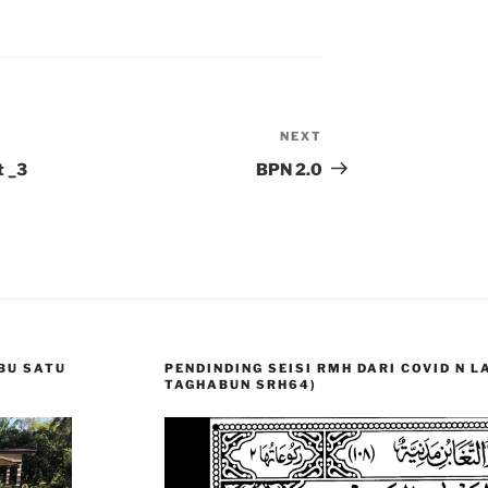
NEXT
Next
Post
t _3
BPN 2.0
BU SATU
PENDINDING SEISI RMH DARI COVID N 
TAGHABUN SRH64)
Video
Player