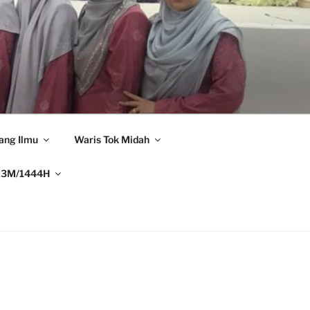
ang Ilmu
Waris Tok Midah
23M/1444H