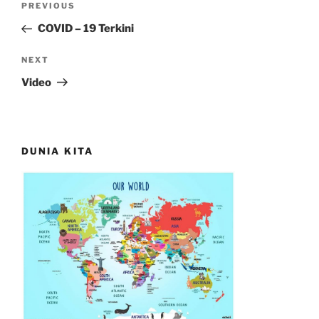
Previous
PREVIOUS
navigation
Post
COVID – 19 Terkini
Next
NEXT
Post
Video
DUNIA KITA