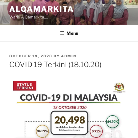
Skip
ALQAMARKITA
to
Waris AlQamarkita….
content
Menu
POSTED
OCTOBER 18, 2020
BY
ADMIN
ON
COVID 19 Terkini (18.10.20)