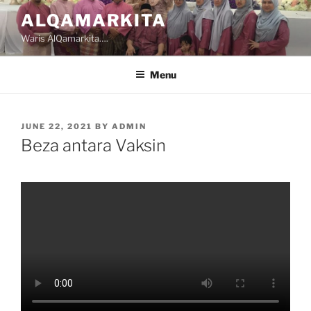
Skip
ALQAMARKITA
to
Waris AlQamarkita….
content
Menu
POSTED
JUNE 22, 2021
BY
ADMIN
ON
Beza antara Vaksin