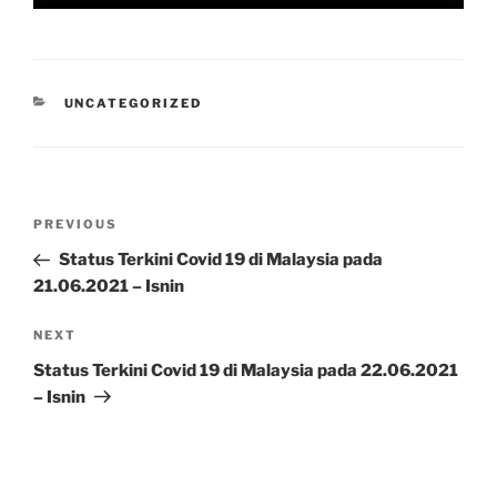
CATEGORIES
UNCATEGORIZED
Post
Previous
PREVIOUS
navigation
Post
Status Terkini Covid 19 di Malaysia pada
21.06.2021 – Isnin
Next
NEXT
Post
Status Terkini Covid 19 di Malaysia pada 22.06.2021
– Isnin