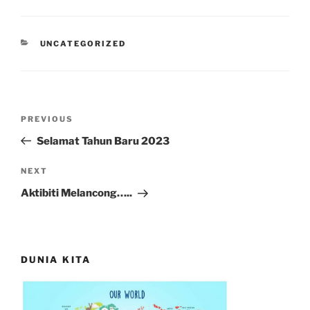
CATEGORIES
UNCATEGORIZED
Post
Previous
PREVIOUS
navigation
Post
Selamat Tahun Baru 2023
Next
NEXT
Post
Aktibiti Melancong…..
DUNIA KITA