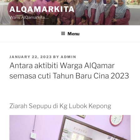
Skip
ALQAMARKITA
to
Waris AlQamarkita….
content
Menu
POSTED
JANUARY 22, 2023
BY
ADMIN
ON
Antara aktibiti Warga AlQamar
semasa cuti Tahun Baru Cina 2023
Ziarah Sepupu di Kg Lubok Kepong