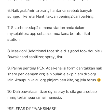
6. Naik grab/minta orang hantarkan sebab banyak
sungguh kereta. Nanti takyah pening2 cari parking.
7. Sila check siap2 dimana station anda dalam
mysejahtera app sebab semua kena beratur ikut
station.
8. Mask on! (Additional face shield is good too- double ).
Bawak hand sanitizer, spray , tisu.
9. Paling penting PEN. Ada kena isi form dan takkan nak
share pen dengan org lain pulak. elak pinjam drp org
lain. Ataupun kalau org pinjam pen kita, bg jela terus
10. Dah bawak sanitizer dgn spray tu sila guna sebab
mmg terlampau ramai manusia.
*SELEPAS DI* **VAKSINASI*,