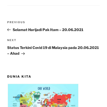
Post
Previous
PREVIOUS
navigation
Post
Selamat Harijadi Pak Itam – 20.06.2021
Next
NEXT
Post
Status Terkini Covid 19 di Malaysia pada 20.06.2021
– Ahad
DUNIA KITA