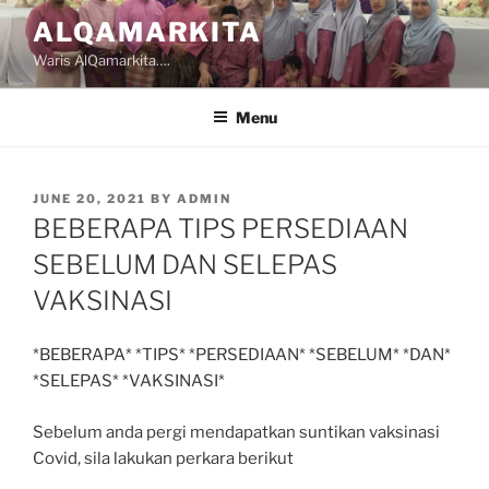
Skip
ALQAMARKITA
to
Waris AlQamarkita….
content
Menu
POSTED
JUNE 20, 2021
BY
ADMIN
ON
BEBERAPA TIPS PERSEDIAAN
SEBELUM DAN SELEPAS
VAKSINASI
*BEBERAPA* *TIPS* *PERSEDIAAN* *SEBELUM* *DAN*
*SELEPAS* *VAKSINASI*
Sebelum anda pergi mendapatkan suntikan vaksinasi
Covid, sila lakukan perkara berikut