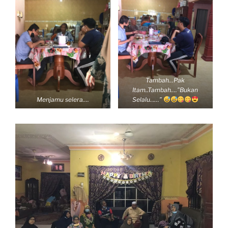
Tambah…Pak
Itam..Tambah….”Bukan
Menjamu selera….
Selalu……”