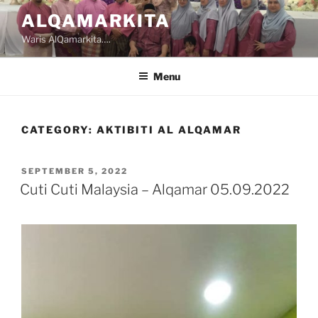
Skip
ALQAMARKITA
to
Waris AlQamarkita….
content
Menu
CATEGORY:
AKTIBITI AL ALQAMAR
POSTED
SEPTEMBER 5, 2022
ON
Cuti Cuti Malaysia – Alqamar 05.09.2022