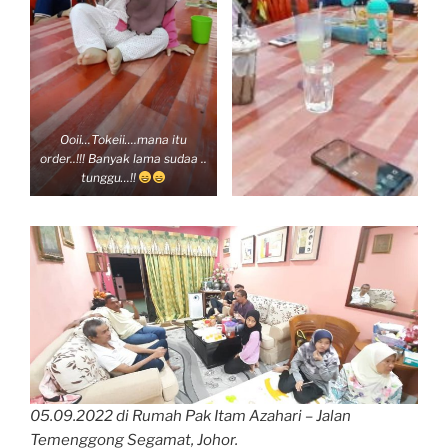
Ooii…Tokeii….mana itu
order..!!! Banyak lama sudaa ..
tunggu…!!
05.09.2022 di Rumah Pak Itam Azahari – Jalan
Temenggong Segamat, Johor.