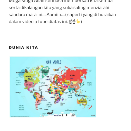
Moga Moga Allah sentiasa memberkati kita semua
serta dikalangan kita yang suka saling menziarahi
saudara mara ini….Aamiin….( saperti yang di huraikan
dalam video u tube diatas ini. ☝
☝
)
DUNIA KITA