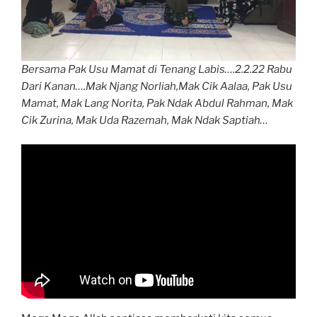
Bersama Pak Usu Mamat di Tenang Labis….2.2.22 Rabu
Dari Kanan….Mak Njang Norliah,Mak Cik Aalaa, Pak Usu
Mamat, Mak Lang Norita, Pak Ndak Abdul Rahman, Mak
Cik Zurina, Mak Uda Razemah, Mak Ndak Saptiah…