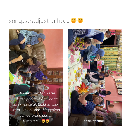
sori..pse adjust ur hp…..
..Waahh…pak teh Yazid
khusu’ penuh…! Apa laahh
agaknya tajuk tazkirah pak
itam…kali ni..ekk…hinggakan
semua orang penuh
tumpuan….
Santai semua…..