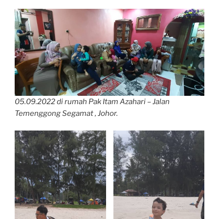
05.09.2022 di rumah Pak Itam Azahari – Jalan
Temenggong Segamat , Johor.