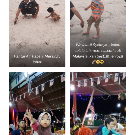
Woww…!! Syoknya …kalau
selalu lah mcm ni…cuti cuti
Pantai Air Papan, Mersing ,
Malaysia..kan best..!!!…enjoy.!!
Johor.